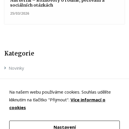
Náš seriál – Rozhovory o rodině, pečování a
sociálních otázkách
25/03/2026
Kategorie
Novinky
Realizované projekty
Na našem webu používáme cookies. Souhlas udělíte
Pečuj doma – magazín
kliknutím na tlačítko "Přijmout".
Více informací o
Výroční zprávy
cookies
Dokumenty ke stažení
Nastavení