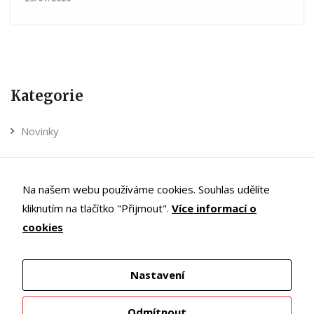
Kategorie
Novinky
Realizované projekty
Na našem webu používáme cookies. Souhlas udělíte
Pečuj doma – magazín
kliknutím na tlačítko "Přijmout".
Více informací o
Výroční zprávy
cookies
Dokumenty ke stažení
Nastavení
Archivy
Odmítnout